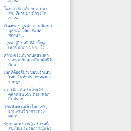
งการเ...
ในการเลือกตั้ง อบจ​. และ
สจ. ที่ผ่านมา มีการโก
งการเ...
เรื่องของ 'สุรชัย ด่านวัฒนา
นุสรณ์' โดย 'สมยศ
พฤกษา...
"สุรชาติ" ขอปี 64 "บิ๊กตู่"
เลิกชี้นิ้วด่า ปชช. โจ...
ความจริงเกี่ยวกับสยามพา
รากอน กับสถาบันกษัตริย์
นักล...
เหตุที่ต้องล้มระบอบเจ้าเป็น
ใหญ่ ในคำประกาศคณะ
ราษฎร...
ดร. เพียงดิน รักไทย 31
ตุลาคม 2559 ตอน หลัก
สิบประก...
รู้ทันสันดานเจ้าไทย เชิญ
อ่านงานวิชาการทรง
คุณค่า
รัฐบาลแห่งการกู้ สร้างหนี้
สินเป็นประวัติการณ์แล้ว