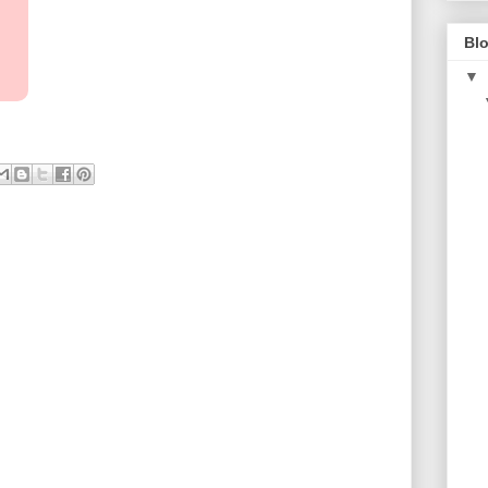
Blo
▼