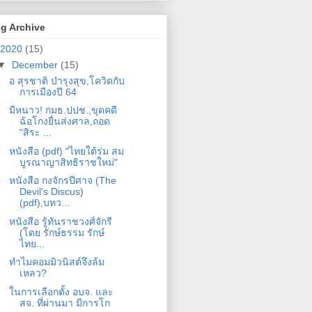
g Archive
2020
(15)
▼
December
(15)
อ สุรชาติ บำรุงสุข,โควิดกับ
การเมืองปี 64
มีหนาว! กมธ.ปปช.,ขุดคดี
ฉ้อโกงยื่นส่งศาล,ถอด
"สิระ ...
หนังสือ (pdf) "ไทยใต้ร่ม สม
บูรณาญาสิทธิราชใหม่"
หนังสือ กงจักรปีศาจ (The
Devil's Discus)
(pdf),บทว...
หนังสือ รู้ทันราชวงศ์จักรี
(โดย รักษ์ธรรม รักษ์
ไทย...
ทำไมคอมมิวนิสต์จึงล้ม
เหลว?
ในการเลือกตั้ง อบจ​. และ
สจ. ที่ผ่านมา มีการโก