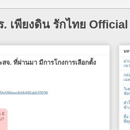
 เพียงดิน รักไทย Official
มหา
อ่า
ะสจ. ที่ผ่านมา มีการโกงการเลือกตั้ง
เขา
กล่
เฉพ
วิเ
?p=5fe599eee4b0b495abb33039
ชั
หัว
ช้า
 มี
ทึ่
ม่?
ที่ส