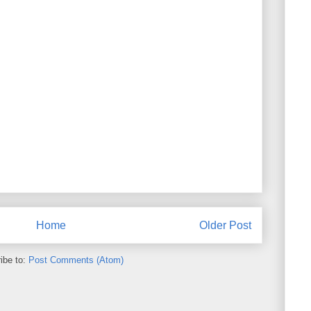
Home
Older Post
ibe to:
Post Comments (Atom)